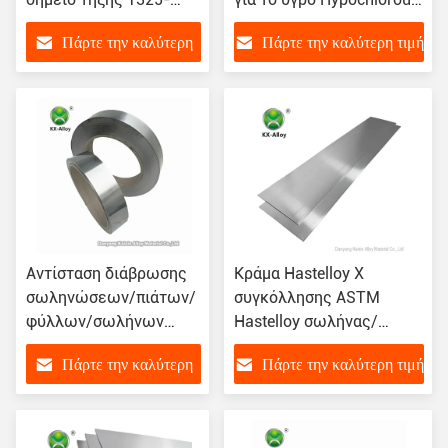
1370℃ καλωδίων:
οξύ χλωρίου
Πάρτε την καλύτερη
Πάρτε την καλύτερη τιμή
Πυκνότητα 8.9g/cm3
κραμάτων Hastelloy
τιμή
C276
Αντίσταση διάβρωσης
Κράμα Hastelloy Χ
σωληνώσεων/πιάτων/
συγκόλλησης ASTM
φύλλων/σωλήνων
Hastelloy σωλήνας/
καλωδίων
φύλλο/καλώδιο/
Πάρτε την καλύτερη
Πάρτε την καλύτερη τιμή
συγκόλλησης ASTM
σωλήνωση/πιάτο
Hastelloy Γ
τιμή