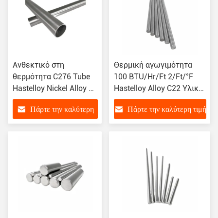
Ανθεκτικό στη
Θερμική αγωγιμότητα
θερμότητα C276 Tube
100 BTU/Hr/Ft 2/Ft/°F
Hastelloy Nickel Alloy με
Hastelloy Alloy C22 Υλικό
θερμική αγωγιμότητα
Μαγνητική
Πάρτε την καλύτερη
Πάρτε την καλύτερη τιμή
100 BTU/Hr/Ft 2/Ft/°F
διαπερατότητα 1.002
τιμή