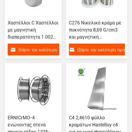
Χαστέλλοι C Χαστέλλοι
C276 Νικελικό κράμα με
με μαγνητική
πυκνότητα 8,69 G/cm3
διαπερατότητα 1.002
και μαγνητική
(H=100 Oersteds)
διαπερατότητα 1,002
Πάρτε την καλύτερη
Πάρτε την καλύτερη τιμή
τιμή
ERNICrMO-4
C4 2,4610 φύλλο
ενώνοντας στενά
κραμάτων Hastelloy c4
σημείο τήξης 1325-
για το υγρό Hypochlorous