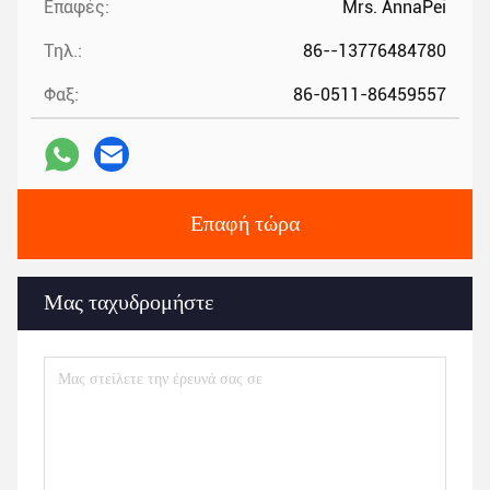
Επαφές:
Mrs. AnnaPei
Τηλ.:
86--13776484780
Φαξ:
86-0511-86459557
Επαφή τώρα
Μας ταχυδρομήστε