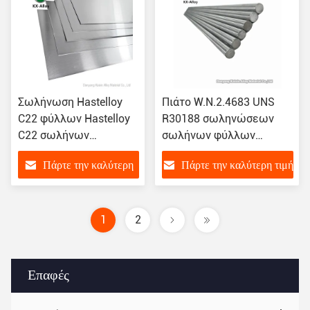
Σωλήνωση Hastelloy
Πιάτο W.N.2.4683 UNS
C22 φύλλων Hastelloy
R30188 σωληνώσεων
C22 σωλήνων
σωλήνων φύλλων
κραμάτων C22
καλωδίων συγκόλλησης
Πάρτε την καλύτερη
Πάρτε την καλύτερη τιμή
συγκόλλησης W Ν
κραμάτων 188 Hastelloy
2,4602 Hastelloy C22
τιμή
1
2
Επαφές