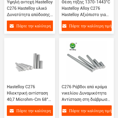
Υψηλή αντοχή Hastelloy
Θέση τήξης 1370-1443°C
C276 Hastelloy υλικό
Hastelloy Alloy C276
Δυνατότητα απόδοσης
Hastelloy Αξιόπιστο για
0,2%
υψηλό επίπεδο
Πάρτε την καλύτερη
Πάρτε την καλύτερη τιμή
τιμή
Hastelloy C276
C276 Ράβδοι από κράμα
Ηλεκτρική αντίσταση
νικελίου Δυναμικότητα
40,7 Microhm-Cm 68°F
Αντίσταση στη διάβρωση
υψηλό σημείο τήξης
και την φθορά
Πάρτε την καλύτερη
Πάρτε την καλύτερη τιμή
1443°C