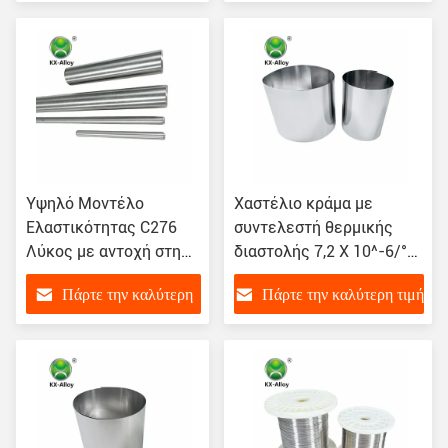
τιμή
Υψηλό Μοντέλο
Χαστέλιο κράμα με
Ελαστικότητας C276
συντελεστή θερμικής
Λύκος με αντοχή στη
διαστολής 7,2 X 10^-6/°F
διάβρωση και
(68-572°F)
Πάρτε την καλύτερη
Πάρτε την καλύτερη τιμή
πυκνότητα 8,69 G/cm3
τιμή