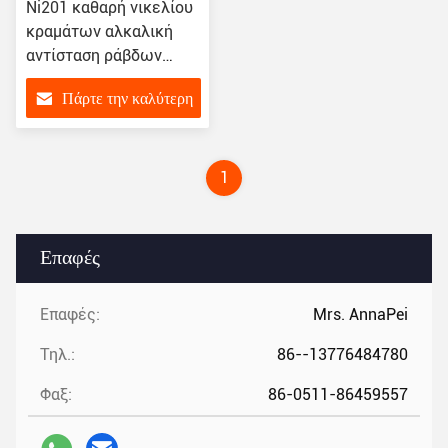
Ni201 καθαρή νικελίου
κραμάτων αλκαλική
αντίσταση ράβδων
λουρίδων ελαφριά
Πάρτε την καλύτερη
τιμή
1
Επαφές
Επαφές:
Mrs. AnnaPei
Τηλ.:
86--13776484780
Φαξ:
86-0511-86459557