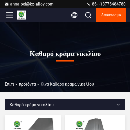
anna.pei@kx-alloy.com
86--13776484780
Απόσπασμα
Καθαρό κράμα νικελίου
Σπίτι
>
προϊόντα
>
Κίνα Καθαρό κράμα νικελίου
Καθαρό κράμα νικελίου