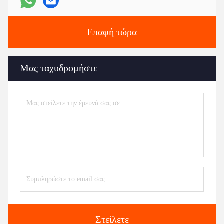
Επαφή τώρα
Μας ταχυδρομήστε
Στείλετε