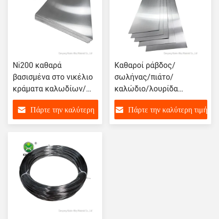
Ni200 καθαρά
Καθαροί ράβδος/
βασισμένα στο νικέλιο
σωλήνας/πιάτο/
κράματα καλωδίων/
καλώδιο/λουρίδα
λουρίδων/ράβδων/
αντίστασης διάβρωσης
Πάρτε την καλύτερη
Πάρτε την καλύτερη τιμή
σωλήνων/πιάτων
κραμάτων νικελίου N6 N5
κραμάτων νικελίου
N4
τιμή