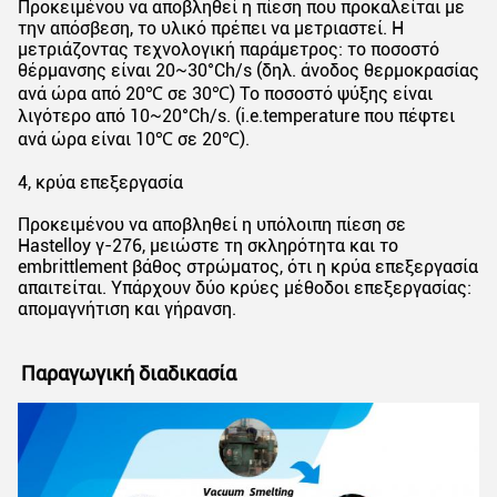
Προκειμένου να αποβληθεί η πίεση που προκαλείται με
την απόσβεση, το υλικό πρέπει να μετριαστεί. Η
μετριάζοντας τεχνολογική παράμετρος: το ποσοστό
θέρμανσης είναι 20~30°Ch/s (δηλ. άνοδος θερμοκρασίας
ανά ώρα από 20℃ σε 30℃) Το ποσοστό ψύξης είναι
λιγότερο από 10~20°Ch/s. (i.e.temperature που πέφτει
ανά ώρα είναι 10℃ σε 20℃).
4, κρύα επεξεργασία
Προκειμένου να αποβληθεί η υπόλοιπη πίεση σε
Hastelloy γ-276, μειώστε τη σκληρότητα και το
embrittlement βάθος στρώματος, ότι η κρύα επεξεργασία
απαιτείται. Υπάρχουν δύο κρύες μέθοδοι επεξεργασίας:
απομαγνήτιση και γήρανση.
Παραγωγική διαδικασία