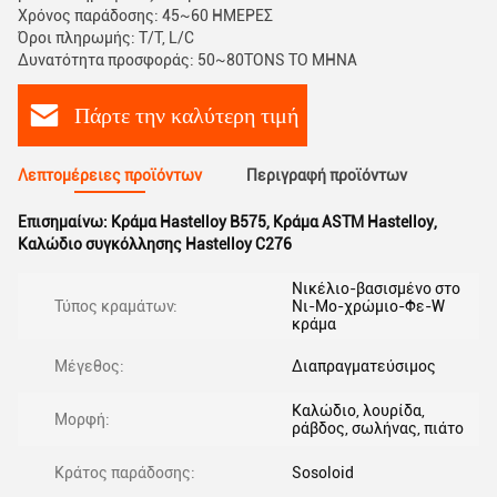
Χρόνος παράδοσης: 45~60 ΗΜΕΡΕΣ
Όροι πληρωμής: T/T, L/C
Δυνατότητα προσφοράς: 50~80TONS ΤΟ ΜΗΝΑ
Πάρτε την καλύτερη τιμή
Λεπτομέρειες προϊόντων
Περιγραφή προϊόντων
Επισημαίνω:
Κράμα Hastelloy B575
,
Κράμα ASTM Hastelloy
,
Καλώδιο συγκόλλησης Hastelloy C276
Νικέλιο-βασισμένο στο
Τύπος κραμάτων:
Νι-Mo-χρώμιο-Φε-W
κράμα
Μέγεθος:
Διαπραγματεύσιμος
Καλώδιο, λουρίδα,
Μορφή:
ράβδος, σωλήνας, πιάτο
Κράτος παράδοσης:
Sosoloid