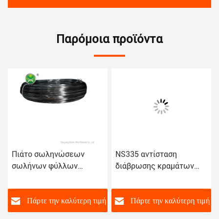
Παρόμοια προϊόντα
Πιάτο σωληνώσεων
NS335 αντίσταση
σωλήνων φύλλων
διάβρωσης κραμάτων
καλωδίων NS334
UNS N06455 Hastelloy
Hastelloy ASTM B575
συγκόλλησης
ASME SB575 DIN/EN
ή
Πάρτε την καλύτερη τιμή
Πάρτε την καλύτερη τιμή
2,4819 ενώνοντας στενά