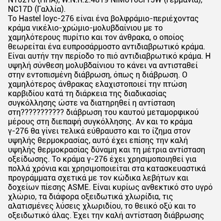
NC17D (Γαλλία).
Το Hastel loyc-276 είναι ένα βολφράμιο-περιέχοντας
κράμα νικέλιο-χρώμιο-μολυβδαίνιου με το
χαμηλότερους πυρίτιο και τον άνθρακα, ο οποίος
θεωρείται ένα ευπροσάρμοστο αντιδιαβρωτικό κράμα.
Είναι αυτήν την περίοδο το πιό αντιδιαβρωτικό κράμα. Η
υψηλή σύνθεση μολυβδαίνιου το κάνει να αντισταθεί
στην εντοπισμένη διάβρωση, όπως η διάβρωση. Ο
χαμηλότερος άνθρακας ελαχιστοποιεί την πτώση
καρβιδίου κατά τη διάρκεια της διαδικασίας
συγκόλλησης ώστε να διατηρηθεί η αντίσταση
στη??????????? διάβρωση του καυτού μεταμορφικού
μέρους στη διεπαφή συγκόλλησης. Αν και το κράμα
γ-276 θα γίνει τελικά εύθραυστο και το ίζημα στον
υψηλής θερμοκρασίας, αυτό έχει επίσης την καλή
υψηλής θερμοκρασίας δύναμη και τη μέτρια αντίσταση
οξείδωσης. Το κράμα γ-276 έχει χρησιμοποιηθεί για
πολλά χρόνια και χρησιμοποιείται στα κατασκευαστικά
προγράμματα σχετικά με τον κώδικα λεβήτων και
δοχείων πίεσης ASME. Είναι κυρίως ανθεκτικό στο υγρό
χλώριο, τα διάφορα οξειδωτικά χλωρίδια, τις
αλατισμένες λύσεις χλωριδίου, το θειικό οξύ και το
οξειδωτικό άλας. Έχει την καλή αντίσταση διάβρωσης