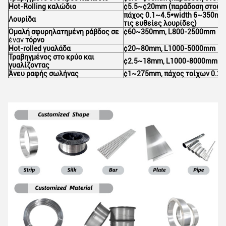
Hot-Rolling καλώδιο
¢5.5~¢20mm (παράδοση στους
πάχος 0.1~4.5*width 6~350mm
Λουρίδα
τις ευθείες λουρίδες)
Ομαλή σφυρηλατημένη ράβδος σε
¢60~350mm, L800-2500mm
έναν
τόρνο
Hot-rolled γυαλάδα
¢20~80mm, L1000-5000mm
Τραβηγμένος στο κρύο και
¢2.5~18mm, L1000-8000mm
γυαλίζοντας
Άνευ ραφής σωλήνας
¢1~275mm, πάχος τοίχων 0.2