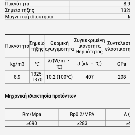
Πυκνότητα
8.90
Σημείο τήξης
1325
Μαγνητική ιδιοκτησία
Μη
Συγκεκριμένη
Σημείο
Θερμική
Συντελεστή
Πυκνότητα
ικανότητα
τήξης
αγωγιμότητα
ελαστικότητ
θερμότητας
λ/(W/m ・
J (κλ ・ ℃)
kg/m3
GPa
℃
℃)
1325-
8.9
10.2 (100℃)
407
208
1370
Μηχανική ιδιοκτησία προϊόντων
Rm/Mpa
Rp0.2/MPA
Α (%)
≥690
≥283
≥40