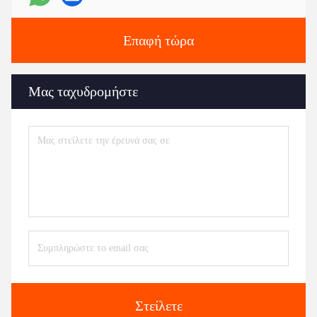
Επαφή τώρα
Μας ταχυδρομήστε
Στείλετε