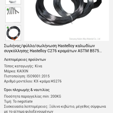
Σωλήνας/φύλλο/σωλήνωση Hastelloy καλωδίων
συγκόλλησης Hastelloy C276 κραμάτων ASTM B575
Hastelloy
Λεπτομέρειες προϊόντων
Τόπος καταγωγής: Κίνα
Μάρκα: KAIXIN
Πιστοποίηση: ISO9001:2015
Αριθμό μοντέλου: KX-κράμα HS276
Όροι πληρωμής & ναυτιλίας
Ποσότητα παραγγελίας min: 200KG
Τιμή: To negotiate
Συσκευασία λεπτομέρειες: Ξύλινο κιβώτιο, μέγεθος σύμφωνα
με το αίτημα φιλοξενουμένων