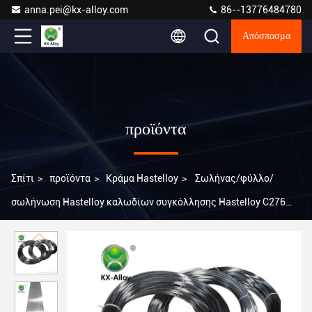
anna.pei@kx-alloy.com
86--13776484780
Απόσπασμα
προϊόντα
Σπίτι
>
προϊόντα
>
Κράμα Hastelloy
>
Σωλήνας/φύλλο/
σωλήνωση Hastelloy καλωδίων συγκόλλησης Hastelloy C276
κραμάτων ASTM B575 Hastelloy