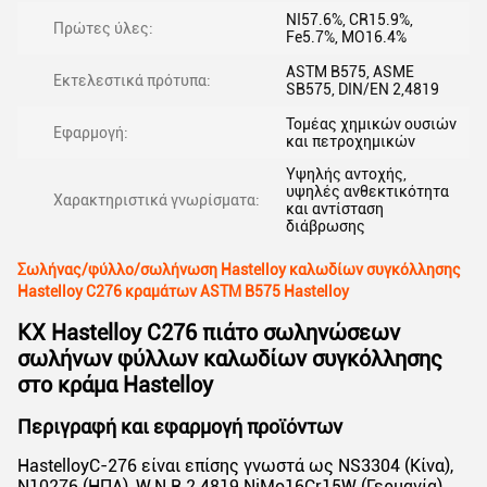
NI57.6%, CR15.9%,
Πρώτες ύλες:
Fe5.7%, MO16.4%
ASTM B575, ASME
Εκτελεστικά πρότυπα:
SB575, DIN/EN 2,4819
Τομέας χημικών ουσιών
Εφαρμογή:
και πετροχημικών
Υψηλής αντοχής,
υψηλές ανθεκτικότητα
Χαρακτηριστικά γνωρίσματα:
και αντίσταση
διάβρωσης
Σωλήνας/φύλλο/σωλήνωση Hastelloy καλωδίων συγκόλλησης
Hastelloy C276 κραμάτων ASTM B575 Hastelloy
KX Hastelloy C276 πιάτο σωληνώσεων
σωλήνων φύλλων καλωδίων συγκόλλησης
στο κράμα Hastelloy
Περιγραφή και εφαρμογή προϊόντων
HastelloyC-276 είναι επίσης γνωστά ως NS3304 (Κίνα),
N10276 (ΗΠΑ), W.N.R.2.4819 NiMo16Cr15W (Γερμανία),