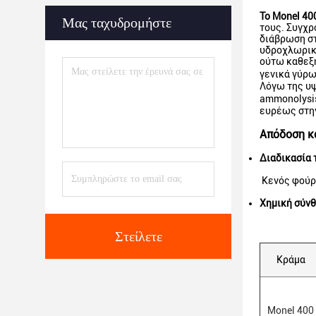
Το Monel 40
Μας ταχυδρομήστε
τους. Συγχρ
διάβρωση στ
υδροχλωρικό
ούτω καθεξή
γενικά γύρω
Λόγω της υψ
ammonolysis
ευρέως στην
Απόδοση κα
Διαδικασία 
Κενός φούρν
Χημική σύν
Στείλετε
Κράμα
Monel 400