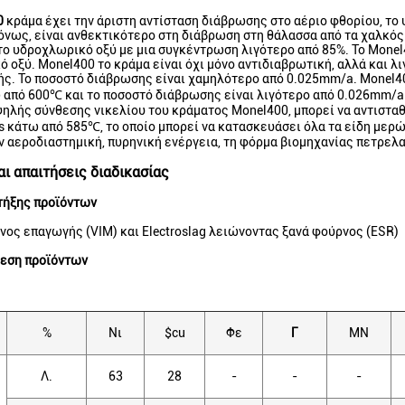
0
κράμα έχει την άριστη αντίσταση διάβρωσης στο αέριο φθορίου, το
όνως, είναι ανθεκτικότερο στη διάβρωση στη θάλασσα από τα χαλκός
ο υδροχλωρικό οξύ με μια συγκέντρωση λιγότερο από 85%. Το Monel4
 οξύ. Monel400 το κράμα είναι όχι μόνο αντιδιαβρωτική, αλλά και 
ς. Το ποσοστό διάβρωσης είναι χαμηλότερο από 0.025mm/a. Monel40
 από 600℃ και το ποσοστό διάβρωσης είναι λιγότερο από 0.026mm/a
ηλής σύνθεσης νικελίου του κράματος Monel400, μπορεί να αντιστα
 κάτω από 585℃, το οποίο μπορεί να κατασκευάσει όλα τα είδη μερώ
 αεροδιαστημική, πυρηνική ενέργεια, τη φόρμα βιομηχανίας πετρελ
ι απαιτήσεις διαδικασίας
τήξης προϊόντων
ος επαγωγής (VIM) και Electroslag λειώνοντας ξανά φούρνος (ESR)
θεση προϊόντων
%
Νι
$cu
Φε
Γ
ΜΝ
Λ.
63
28
-
-
-