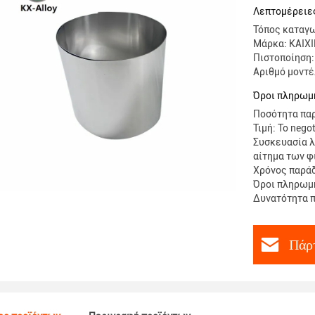
Λεπτομέρειε
Τόπος καταγω
Μάρκα: KAIX
Πιστοποίηση:
Αριθμό μοντέ
Όροι πληρωμή
Ποσότητα παρ
Τιμή: To negot
Συσκευασία λ
αίτημα των 
Χρόνος παρά
Όροι πληρωμή
Δυνατότητα 
Πάρτ