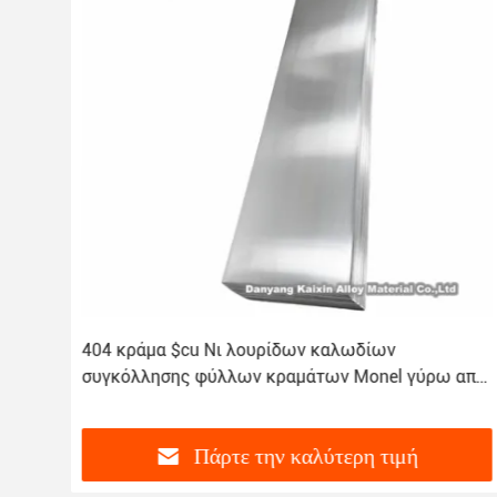
/το
404 κράμα $cu Νι λουρίδων καλωδίων
συγκόλλησης φύλλων κραμάτων Monel γύρω από
τη ράβδο φραγμών
Πάρτε την καλύτερη τιμή