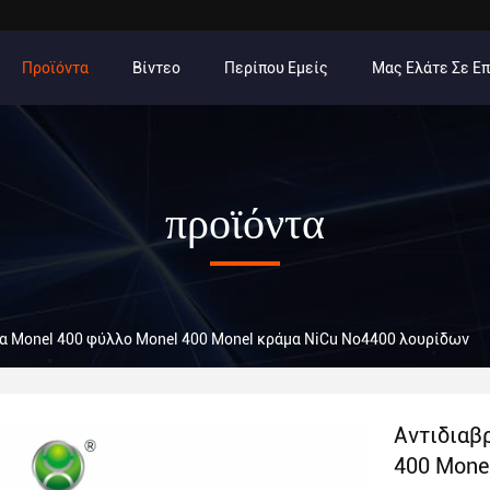
Προϊόντα
Βίντεο
Περίπου Εμείς
Μας Ελάτε Σε Ε
προϊόντα
α Monel 400 φύλλο Monel 400 Monel κράμα NiCu No4400 λουρίδων
Αντιδιαβ
400 Mone