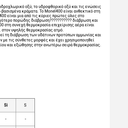
 υδροχλωρικό οξύ, το υδροφθορικό οξύ και τις ενώσεις
-βασισμένα κράματα. Το Monel400 είναι ανθεκτικό στη
00 είναι μια από τις κύριες πρώτες ύλες στο
λιγότερο πορώδης διάβρωση??????????? διάβρωση και
0 στη συνεχή θερμοκρασία επιχείρισης αέρα είναι
. στον υψηλής θερμοκρασίας ατμό.
θεί τη διάβρωση των υδάτινων προτύπων αμμωνίας και
ν με τις σύνθετες μορφές και έχει χρησιμοποιηθεί
αίου και εξώθησης στην ανωτέρω σειρά θερμοκρασίας.
Si
S
-
-