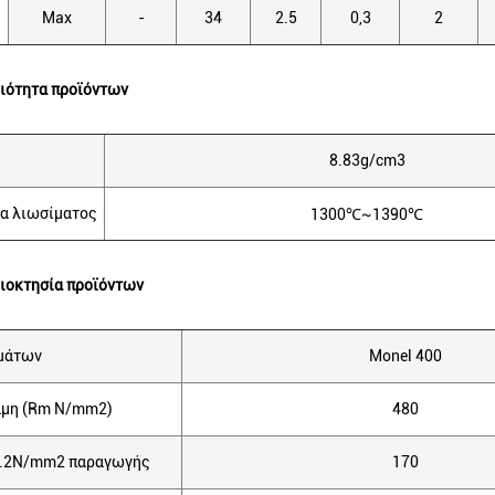
Max
-
34
2.5
0,3
2
ιότητα προϊόντων
8.83g/cm3
α λιωσίματος
1300℃~1390℃
ιοκτησία προϊόντων
μάτων
Monel 400
αμη (Rm N/mm2)
480
0.2N/mm2 παραγωγής
170