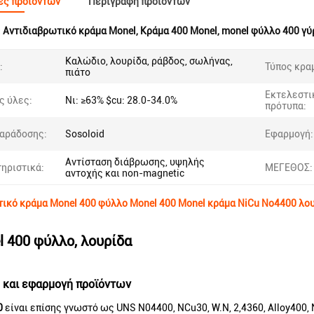
ες προϊόντων
Περιγραφή προϊόντων
:
Αντιδιαβρωτικό κράμα Monel
,
Κράμα 400 Monel
,
monel φύλλο 400 γύ
Καλώδιο, λουρίδα, ράβδος, σωλήνας,
:
Τύπος κρα
πιάτο
Εκτελεστι
 ύλες:
Νι: ≥63% $cu: 28.0-34.0%
πρότυπα:
αράδοσης:
Sosoloid
Εφαρμογή:
Αντίσταση διάβρωσης, υψηλής
ηριστικά:
ΜΕΓΕΘΟΣ:
αντοχής και non-magnetic
ικό κράμα Monel 400 φύλλο Monel 400 Monel κράμα NiCu No4400 λο
 400 φύλλο, λουρίδα
 και εφαρμογή προϊόντων
0
είναι επίσης γνωστό ως UNS N04400, NCu30, W.N, 2,4360, Alloy400,