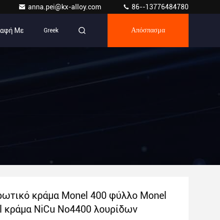
anna.pei@kx-alloy.com
86--13776484780
παφή Με
Greek
Απόσπασμα
ρωτικό κράμα Monel 400 φύλλο Monel
l κράμα NiCu No4400 λουρίδων