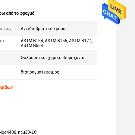
ρω από το φραγμό
μάτων:
Αντιδιαβρωτικό κράμα
κά
ASTM B164, ASTM B165, ASTM B127,
ASTM B564
Θαλάσσια και χημική βιομηχανία
διαπραγματεύσιμος
υρίδων
 Noo4400, ncu30-LC