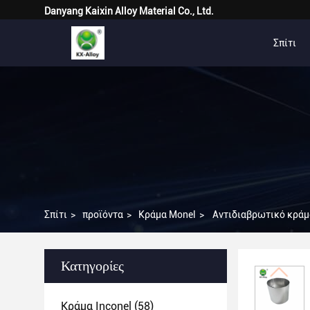
Danyang Kaixin Alloy Material Co., Ltd.
Σπίτι
Σπίτι
>
προϊόντα
>
Κράμα Monel
>
Αντιδιαβρωτικό κράμ
Κατηγορίες
Κράμα Inconel
(58)