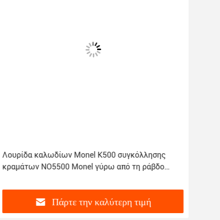
Λουρίδα καλωδίων Monel K500 συγκόλλησης
κραμάτων NO5500 Monel γύρω από τη ράβδο
φραγμών
Πάρτε την καλύτερη τιμή