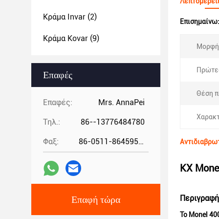
Λεπτομέρει
Κράμα Invar
(2)
Επισημαίνω
Κράμα Kovar
(9)
Μορφή
Πρώτες
Επαφές
Θέση π
Επαφές:
Mrs. AnnaPei
Χαρακτ
Τηλ.:
86--13776484780
Φαξ:
86-0511-86459557
Αντιδιαβρωτ
KX Monel
Περιγραφή
Επαφή τώρα
Το Monel 40