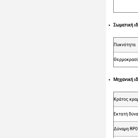
Σωματική ιδ
Πυκνότητα
Θερμοκρασί
Μηχανική ιδ
Κράτος κρα
Εκτατή δύν
Δύναμη RP