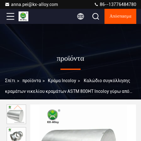
anna.pei@kx-alloy.com
86--13776484780
Απόσπασμα
προϊόντα
Σπίτι
>
προϊόντα
>
Κράμα Incoloy
>
Καλώδιο συγκόλλησης
κραμάτων νικελίου κραμάτων ASTM 800HT Incoloy γύρω από
την ελαφριά ράβδο φραγμών