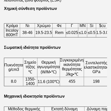
λειώνοντας ξανά φούρνος (ESR)
Χημική σύνθεση προϊόντων
Κράμα
Νι
Χρώμιο
Φε
Γ
ΜΝ
Si
$cu
Incoloy
38-46
19.5-23.5
Rem
≤0.025
≤1.0
≤0.5
1.5-3.0
2
800HT
Σωματική ιδιότητα προϊόντων
Συγκεκριμένη
Σημείο
Θερμική
Συντελεστής
ικανότητα
Πυκνότητα
τήξης
αγωγιμότητα
ελαστικότητας
θερμότητας
g/cm3
GPa
℃
(W/M•℃)
J/kg•℃
1350-
8.0
455
198
11.6 (100℃)
1400
Μηχανική ιδιοκτησία προϊόντων
Μέθοδος θερμικής
Εκτατή δύναμη
Δύναμη παρ