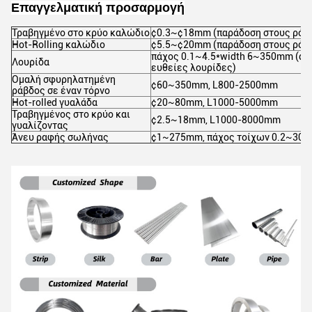
Επαγγελματική προσαρμογή
Τραβηγμένο στο κρύο καλώδιο
¢0.3~¢18mm (παράδοση στους ρόλο
Hot-Rolling καλώδιο
¢5.5~¢20mm (παράδοση στους ρόλ
πάχος 0.1~4.5*width 6~350mm (ανε
Λουρίδα
ευθείες λουρίδες)
Ομαλή σφυρηλατημένη
¢60~350mm, L800-2500mm
ράβδος σε έναν τόρνο
Hot-rolled γυαλάδα
¢20~80mm, L1000-5000mm
Τραβηγμένος στο κρύο και
¢2.5~18mm, L1000-8000mm
γυαλίζοντας
Άνευ ραφής σωλήνας
¢1~275mm, πάχος τοίχων 0.2~30,