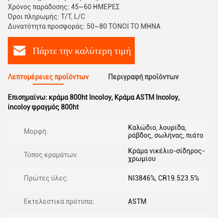
Χρόνος παράδοσης: 45~60 ΗΜΕΡΕΣ
Όροι πληρωμής: T/T, L/C
Δυνατότητα προσφοράς: 50~80 ΤΟΝΟΙ ΤΟ ΜΗΝΑ
Πάρτε την καλύτερη τιμή
Λεπτομέρειες προϊόντων
Περιγραφή προϊόντων
Επισημαίνω:
κράμα 800ht Incoloy
,
Κράμα ASTM Incoloy
,
incoloy φραγμός 800ht
Καλώδιο, λουρίδα,
Μορφή:
ράβδος, σωλήνας, πιάτο
Κράμα νικέλιο-σίδηρος-
Τύπος κραμάτων:
χρωμίου
Πρώτες ύλες:
NI3846%, CR19.523.5%
Εκτελεστικά πρότυπα:
ASTM