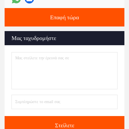
Επαφή τώρα
Μας ταχυδρομήστε
Στείλετε