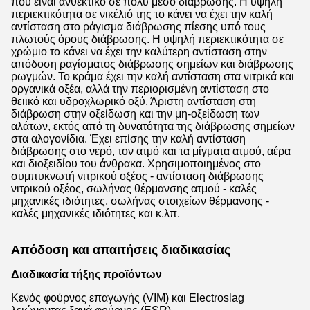
που είναι ανθεκτικό σε πολύ μέσο διάβρωσης. Η υψηλή
περιεκτικότητα σε νικέλιό της το κάνει να έχει την καλή
αντίσταση στο ράγισμα διάβρωσης πίεσης υπό τους
πλωτούς όρους διάβρωσης. Η υψηλή περιεκτικότητα σε
χρώμιο το κάνει να έχει την καλύτερη αντίσταση στην
απόδοση ραγίσματος διάβρωσης σημείων και διάβρωσης
ρωγμών. Το κράμα έχει την καλή αντίσταση στα νιτρικά και
οργανικά οξέα, αλλά την περιορισμένη αντίσταση στο
θειικό και υδροχλωρικό οξύ. Άριστη αντίσταση στη
διάβρωση στην οξείδωση και την μη-οξείδωση των
αλάτων, εκτός από τη δυνατότητα της διάβρωσης σημείων
στα αλογονίδια. Έχει επίσης την καλή αντίσταση
διάβρωσης στο νερό, τον ατμό και τα μίγματα ατμού, αέρα
και διοξειδίου του άνθρακα. Χρησιμοποιημένος στο
συμπυκνωτή νιτρικού οξέος - αντίσταση διάβρωσης
νιτρικού οξέος, σωλήνας θέρμανσης ατμού - καλές
μηχανικές ιδιότητες, σωλήνας στοιχείων θέρμανσης -
καλές μηχανικές ιδιότητες και κ.λπ.
Απόδοση και απαιτήσεις διαδικασίας
Διαδικασία τήξης προϊόντων
Κενός φούρνος επαγωγής (VIM) και Electroslag