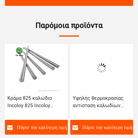
Παρόμοια προϊόντα
Κράμα 825 καλώδιο
Υψηλής θερμοκρασίας
Incoloy 825 Incoloy
αντίσταση καλωδίων
αντίστασης οξείδωσης
συγκόλλησης κραμάτων
συγκόλλησης νικελίου
νικελίου κραμάτων
ASTM στρογγυλός
ASTM Incoloy
ή
Πάρτε την καλύτερη τιμή
Πάρτε την καλύτερη τιμή
φραγμός
Incoloy800h