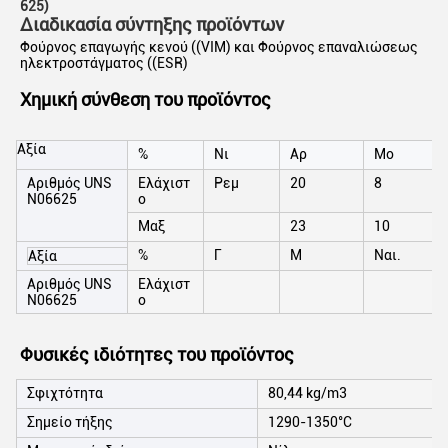
625)
Διαδικασία σύντηξης προϊόντων
Φούρνος επαγωγής κενού ((VIM) και Φούρνος επαναλιώσεως
ηλεκτροστάγματος ((ESR)
Χημική σύνθεση του προϊόντος
Αξία
%
Νι
Αρ
Μo
Αριθμός UNS
Ελάχιστ
Ρεμ
20
8
N06625
ο
Μαξ
23
10
%
Γ
Μ
Ναι.
Αξία
Αριθμός UNS
Ελάχιστ
N06625
ο
Φυσικές ιδιότητες του προϊόντος
Σφιχτότητα
80,44 kg/m3
Σημείο τήξης
1290-1350°C