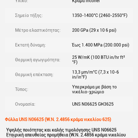
Υλικό:
Κράμα Inconel
Σημείο τήξης:
1350-1400°C (2460-2550°F)
Μέτρο ελαστικότητας:
200 GPa (29 x 10 6 psi)
Εκτατή δύναμη:
Έως 1.400 MPa (200.000 psi)
25 W/mK (100 BTU in/hr ft²
Θερμική αγωγιμότητα:
°F)
13,3 μm/m°C (7,3 x 10-6
Θερμική επέκταση:
in/in°F)
Υπερκράμα με βάση το
Τύπος:
νικέλιο-χρώμιο
Ονομασία:
UNS N06625 GH3625
Φύλλα UNS N06625 (W.N. 2.4856 κράμα νικελίου 625)
Υψηλής ποιότητας και καλής τιμολόγησης UNS N06625
Εταιρική απευθείας προμήθεια (W.N. 2.4856 κράμα νικελίου