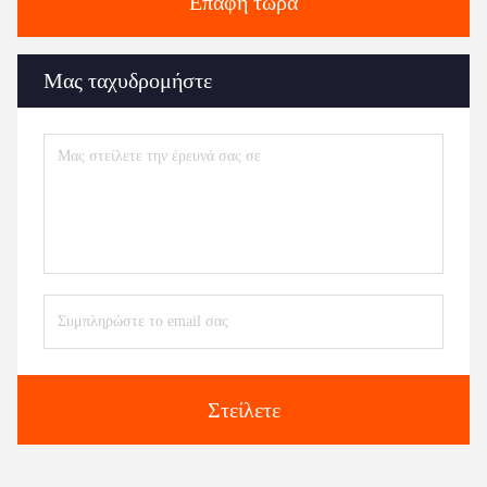
Επαφή τώρα
Μας ταχυδρομήστε
Στείλετε