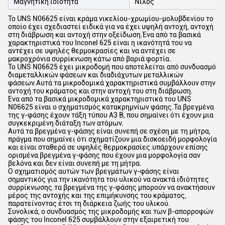
Μαγνητική ιδιότητα
Νίλος
Το UNS N06625 είναι κράμα νικελίου-χρωμίου-μολυβδενίου το
οποίο έχει σχεδιαστεί ειδικά για να έχει υψηλή αντοχή, αντοχή
στη διάβρωση και αντοχή στην οξείδωση.Ένα από τα βασικά
χαρακτηριστικά του Inconel 625 είναι η ικανότητά του να
αντέχει σε υψηλές θερμοκρασίες και να αντέχει σε
μακροχρόνια συρρίκνωση κάτω από βαριά φορτία.
Το UNS N06625 έχει μικροδομή που αποτελείται από συνδυασμό
διαμεταλλικών φάσεων και διαδιάχυτων μεταλλικών
φάσεων.Αυτά τα μικροδομικά χαρακτηριστικά συμβάλλουν στην
αντοχή του κράματος και στην αντοχή του στη διάβρωση.
Ένα από τα βασικά μικροδομικά χαρακτηριστικά του UNS
N06625 είναι ο σχηματισμός κατακρημνίων φάσης.Τα βρεγμένα
της γ-φάσης έχουν τάξη τύπου Α3 Β, που σημαίνει ότι έχουν μια
συγκεκριμένη διάταξη των ατόμων.
Αυτά τα βρεγμένα γ-φάσης είναι συνεπή σε σχέση με τη μήτρα,
πράγμα που σημαίνει ότι σχηματίζουν μια δισκοειδή μορφολογία
και είναι σταθερά σε υψηλές θερμοκρασίες.υπάρχουν επίσης
ορισμένα βρεγμένα γ-φάσης που έχουν μια μορφολογία σαν
βελόνα και δεν είναι συνεπή με τη μήτρα.
Ο σχηματισμός αυτών των βρεγμάτων γ-φάσης είναι
σημαντικός για την ικανότητα του υλικού να ανακτά ιδιότητες
συρρίκνωσης.τα βρεγμένα της γ-φάσης μπορούν να ανακτήσουν
μέρος της αντοχής και της επιμήκυνσης του κράματος,
παρατείνοντας έτσι τη διάρκεια ζωής του υλικού.
Συνολικά, ο συνδυασμός της μικροδομής και των β-απορροφών
φάσης του Inconel 625 συμβάλλουν στην εξαιρετική του