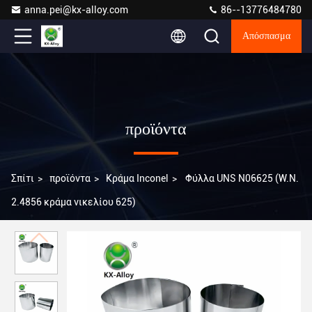
anna.pei@kx-alloy.com
86--13776484780
Απόσπασμα
προϊόντα
Σπίτι
>
προϊόντα
>
Κράμα Inconel
>
Φύλλα UNS N06625 (W.N.
2.4856 κράμα νικελίου 625)