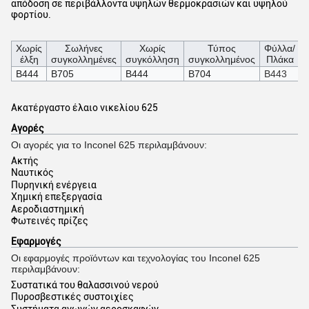
απόδοση σε περιβάλλοντα υψηλών θερμοκρασιών και υψηλού
φορτίου.
Χωρίς
Σωλήνες
Χωρίς
Τύπος
Φύλλα/
έλξη
συγκολλημένες
συγκόλληση
συγκολλημένος
Πλάκα
Β444
Β705
Β444
Β704
Β443
Ακατέργαστο έλαιο νικελίου 625
Αγορές
Οι αγορές για το Inconel 625 περιλαμβάνουν:
Ακτής
Ναυτικός
Πυρηνική ενέργεια
Χημική επεξεργασία
Αεροδιαστημική
Φωτεινές πρίζες
Εφαρμογές
Οι εφαρμογές προϊόντων και τεχνολογίας του Inconel 625
περιλαμβάνουν:
Συστατικά του θαλασσινού νερού
Πυροσβεστικές συστοιχίες
Συστήματα αγωγών αεροσκαφών