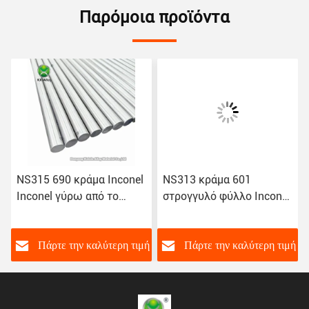
Παρόμοια προϊόντα
NS315 690 κράμα Inconel
NS313 κράμα 601
Inconel γύρω από το
στρογγυλό φύλλο Inconel
καλώδιο κραμάτων
σωλήνων Inconel
νικελίου φύλλων Inconel
καλωδίων κραμάτων
σωλήνων φραγμών
νικελίου φραγμών ASTM
ή
Πάρτε την καλύτερη τιμή
Πάρτε την καλύτερη τιμή